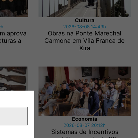
Cultura
0h
2026-08-08 14:49h
ém aprova
Obras na Ponte Marechal
aturas a
Carmona em Vila Franca de
Xira
Economia
0h
2026-08-07 20:12h
 de Magos
Sistemas de Incentivos