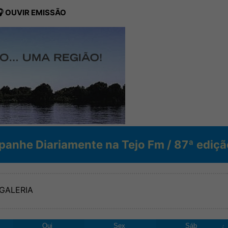
 OUVIR EMISSÃO
te na Tejo Fm / 87ª edição da Volta a Po
GALERIA
Qui
Sex
Sáb