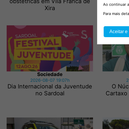
obstétricas em Vila Franca de
Ao continuar a
Xira
Para mais det
Aceitar e
Sociedade
2026-08-07 19:07h
2
Dia Internacional da Juventude
O Núc
no Sardoal
Cartaxo