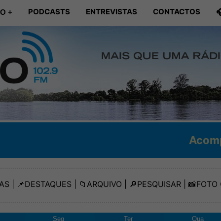
PODCASTS
ENTREVISTAS
CONTACTOS

O +
Acompanhe Diariamen
AS
| 📌
DESTAQUES
| 📁
ARQUIVO
| 🔎
PESQUISAR
| 📸
FOTO 
Seg
Ter
Qua