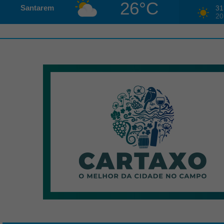
26°C
Santarem
31
20