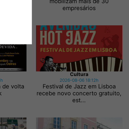
dos por
mobilizam mais de 30
empresários
Cultura
3h
2026-08-06 18:12h
 de volta
Festival de Jazz em Lisboa
k
recebe novo concerto gratuito,
est...