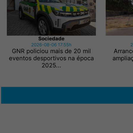
Sociedade
2026-08-06 17:55h
2
GNR policiou mais de 20 mil
Arranc
eventos desportivos na época
amplia
2025...