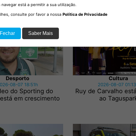
Cartaxo
– Seis homens deti
 navegar está a permitir a sua utilização.
tenta...
alhes, consulte por favor a nossa
Política de Privacidade
 Fechar
Saber Mais
Desporto
Cultura
026-08-07 18:51h
2026-08-07 01:1
leo do Sporting do
Ruy de Carvalho está
 está em crescimento
ao Taguspar