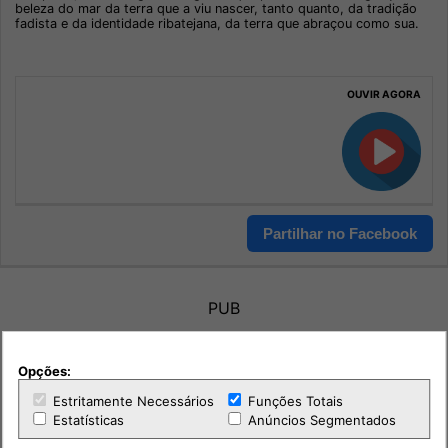
beleza do mar da terra que a viu nascer, tanto quanto, da tradição
fadista e da identidade ribatejana, da terra que abraçou como sua.
OUVIR AGORA
Partilhar no Facebook
PUB
Opções:
Estritamente Necessários
Funções Totais
Estatísticas
Anúncios Segmentados