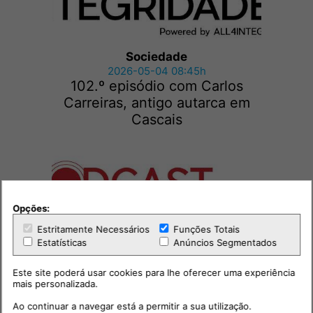
Sociedade
2026-05-04 08:45h
102.º episódio com Carlos
Carreiras, antigo autarca em
Cascais
Opções:
Estritamente Necessários
Funções Totais
Estatísticas
Anúncios Segmentados
Sociedade
Este site poderá usar cookies para lhe oferecer uma experiência
2026-04-27 08:45h
mais personalizada.
101.º episódio com Gustavo
Ao continuar a navegar está a permitir a sua utilização.
Gouvêa Maciel, investigador