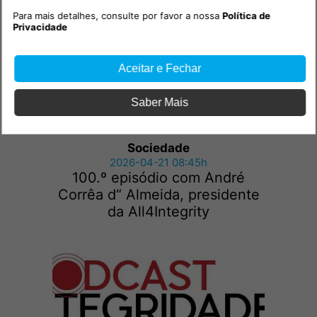
Para mais detalhes, consulte por favor a nossa
Política de
Privacidade
Aceitar e Fechar
Saber Mais
Sociedade
2026-04-21 08:45h
100.º episódio com André
Corrêa d“ Almeida, presidente
da All4Integrity