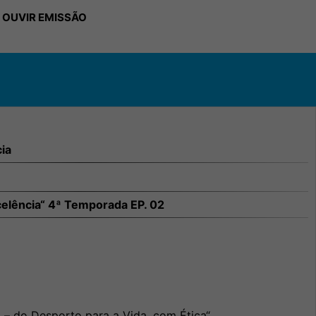
 OUVIR EMISSÃO
ia
elência“ 4ª Temporada EP. 02
– do Desporto para a Vida, com Ética“.