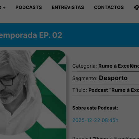
PODCASTS
ENTREVISTAS
CONTACTOS

 +
Temporada EP. 02
Categoria:
Rumo à Excelênc
Desporto
Segmento:
Título:
Podcast “Rumo à Exc
Sobre este Podcast:
2025-12-22 08:45h
Podcast “Rumo à Excelência 