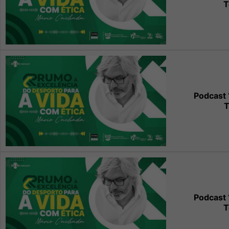
T
Podcast 
T
Podcast 
T