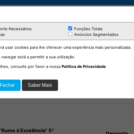
ente Necessários
Funções Totais
cas
Anúncios Segmentados
rá usar cookies para lhe oferecer uma experiência mais personalizada.
 navegar está a permitir a sua utilização.
alhes, consulte por favor a nossa
Política de Privacidade
“Rumo à Excelência“ 5ª
Desporto
emporada EP. 9
 Fechar
Saber Mais
“Rumo à Excelência“ 5ª
Desporto