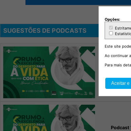
Opções:
Estritam
SUGESTÕES DE PODCASTS
Estatísti
Este site pode
Ao continuar a
Para mais det
Podcast 
T
Aceitar e
Podcast 