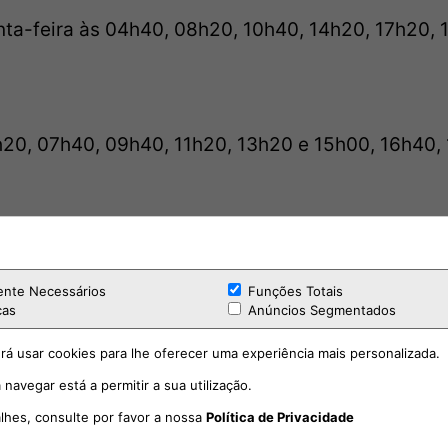
nta-feira às 04h40, 08h20, 10h40, 14h20, 17h20, 
h20, 07h40, 09h40, 11h20, 13h20 e 15h00, 16h40,
 de Casa:
h20, 05h40, 07h20h, 08h40, 10h20, 12h20, 14h00,
ente Necessários
Funções Totais
cas
Anúncios Segmentados
rá usar cookies para lhe oferecer uma experiência mais personalizada.
O
 navegar está a permitir a sua utilização.
o País e do Mundo
alhes, consulte por favor a nossa
Política de Privacidade
exta-feira às 07:00h, 11:00h, 18:00h e 21:00h