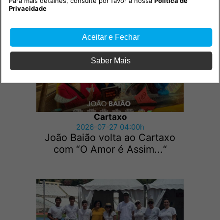
Para mais detalhes, consulte por favor a nossa
Política de
Cartaxo de saída
Privacidade
Aceitar e Fechar
Saber Mais
Cartaxo
2026-07-27 04:00h
João Baião volta ao Cartaxo
com “O Amor é Assim...“