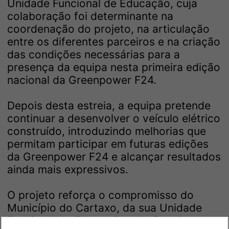
Unidade Funcional de Educação, cuja
colaboração foi determinante na
coordenação do projeto, na articulação
entre os diferentes parceiros e na criação
das condições necessárias para a
presença da equipa nesta primeira edição
nacional da Greenpower F24.
Depois desta estreia, a equipa pretende
continuar a desenvolver o veículo elétrico
construído, introduzindo melhorias que
permitam participar em futuras edições
da Greenpower F24 e alcançar resultados
ainda mais expressivos.
O projeto reforça o compromisso do
Município do Cartaxo, da sua Unidade
Funcional de Educação e da Escola