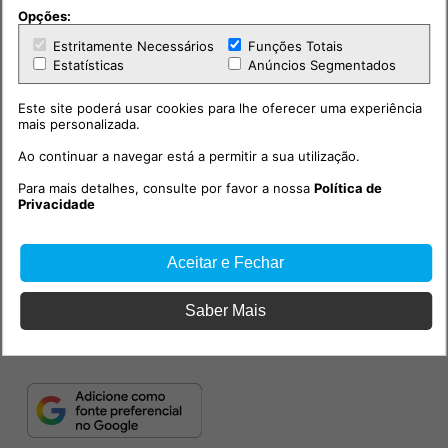
Secundária do Cartaxo com a inovação
Opções:
educativa, a aprendizagem prática e a
Estritamente Necessários
Funções Totais
preparação dos jovens para os desafios
Estatísticas
Anúncios Segmentados
das tecnologias e da mobilidade do
futuro.
Este site poderá usar cookies para lhe oferecer uma experiência
mais personalizada.
Ao continuar a navegar está a permitir a sua utilização.
Para mais detalhes, consulte por favor a nossa
Política de
Privacidade
Aceitar e Fechar
Saber Mais