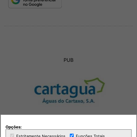
PUB
Opções:
Estritamente Necessários
Funções Totais