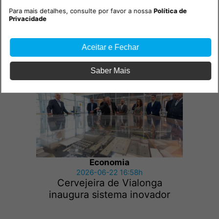
Para mais detalhes, consulte por favor a nossa
Política de
Economia
Privacidade
2026-06-24 19:39h
Secretária de Estado da
Aceitar e Fechar
Habitação em Santarém
Saber Mais
Economia
2026-06-22 16:58h
Cervejeira de Vialonga
inaugura sistema inovador