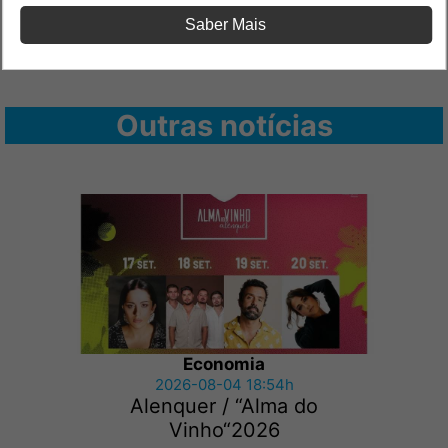
Saber Mais
Outras notícias
Economia
2026-08-04 18:54h
Alenquer / “Alma do
Vinho“2026