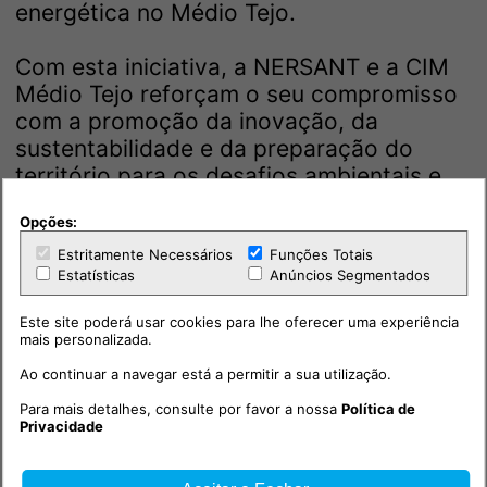
energética no Médio Tejo.
Com esta iniciativa, a NERSANT e a CIM
Médio Tejo reforçam o seu compromisso
com a promoção da inovação, da
sustentabilidade e da preparação do
território para os desafios ambientais e
tecnológicos das próximas décadas,
Opções:
contribuindo para afirmar o Médio Tejo
como uma região cada vez mais
Estritamente Necessários
Funções Totais
Estatísticas
Anúncios Segmentados
preparada para integrar soluções de
mobilidade limpa e promover um
Este site poderá usar cookies para lhe oferecer uma experiência
desenvolvimento territorial sustentável.
mais personalizada.
Ao continuar a navegar está a permitir a sua utilização.
Para mais detalhes, consulte por favor a nossa
Política de
Privacidade