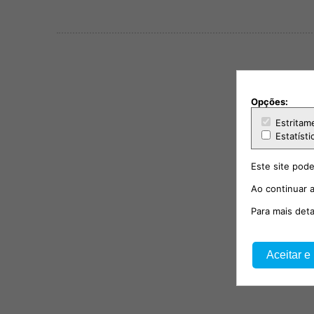
Opções:
Estritam
Estatísti
Este site pode
Ao continuar a
Para mais det
Aceitar e