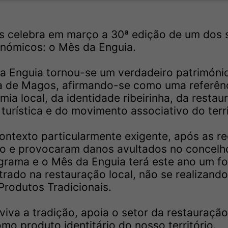
s celebra em março a 30ª edição de um dos 
nómicos: o Mês da Enguia.
a Enguia tornou-se um verdadeiro patrimóni
ra de Magos, afirmando-se como uma referên
a local, da identidade ribeirinha, da restau
turística e do movimento associativo do terri
ontexto particularmente exigente, após as r
jo e provocaram danos avultados no concelho
ograma e o Mês da Enguia terá este ano um f
rado na restauração local, não se realizando
Produtos Tradicionais.
iva a tradição, apoia o setor da restauração
mo produto identitário do nosso território.