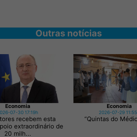
Outras notícias
Economia
Economia
026-07-30 17:19h
2026-07-29 11:5
ltores recebem esta
“Quintas do Médio
oio extraordinário de
20 milh...