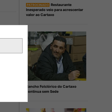
Restaurante
PATROCINADO
Inesperado veio para acrescentar
valor ao Cartaxo
Rancho Folclórico do Cartaxo
continua sem Sede