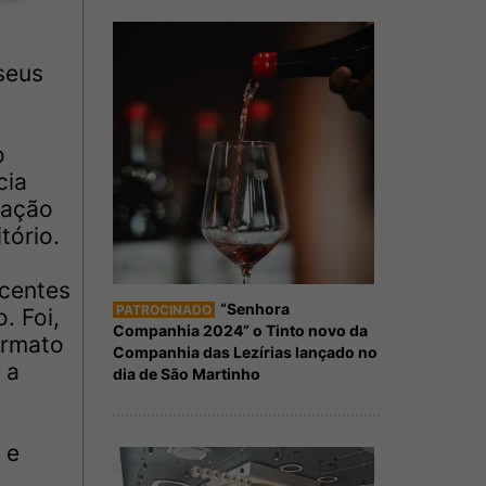
seus
o
cia
ração
tório.
ecentes
“Senhora
PATROCINADO
. Foi,
Companhia 2024” o Tinto novo da
ormato
Companhia das Lezírias lançado no
 a
dia de São Martinho
 e