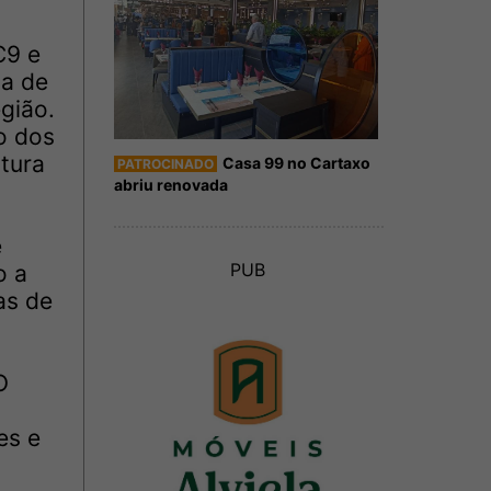
C9 e
na de
egião.
o dos
tura
Casa 99 no Cartaxo
PATROCINADO
abriu renovada
e
PUB
o a
as de
O
es e