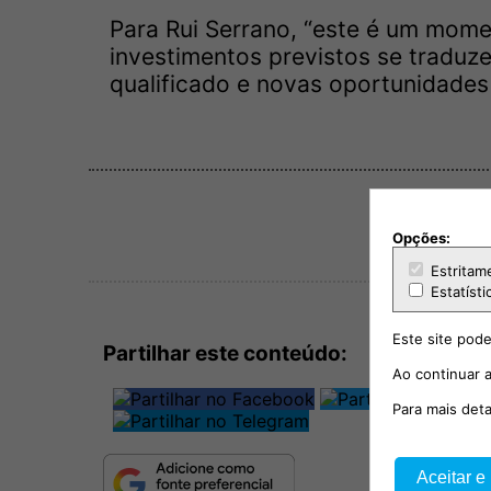
Para Rui Serrano, “este é um mome
investimentos previstos se trad
qualificado e novas oportunidades
Opções:
Estritam
Estatísti
Este site pode
Partilhar este conteúdo:
Ao continuar a
Para mais det
Aceitar e