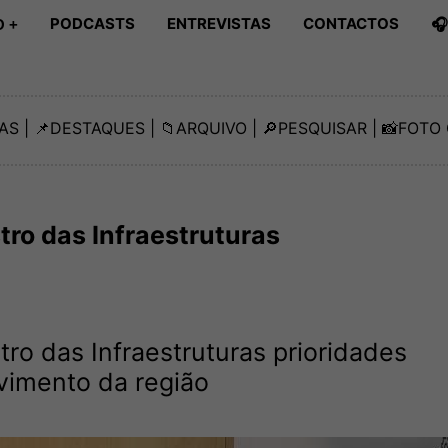
PODCASTS
ENTREVISTAS
CONTACTOS

 +
AS
| 📌
DESTAQUES
| 📁
ARQUIVO
| 🔎
PESQUISAR
| 📸
FOTO 
ro das Infraestruturas
o das Infraestruturas prioridades
vimento da região