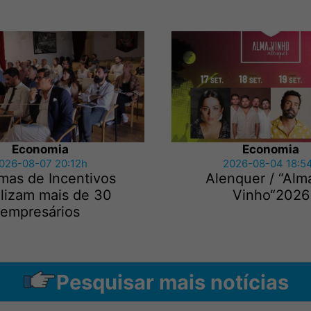
Economia
Economia
026-08-07 20:12h
2026-08-04 18:5
mas de Incentivos
Alenquer / “Alm
lizam mais de 30
Vinho“2026
empresários
Pesquisar mais notícias