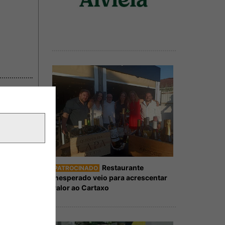
Restaurante
PATROCINADO
Inesperado veio para acrescentar
valor ao Cartaxo