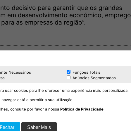
nto decisivo para garantir que os grandes
uzem em desenvolvimento económico, emprego
 para as empresas da região”.
ente Necessários
Funções Totais
cas
Anúncios Segmentados
rá usar cookies para lhe oferecer uma experiência mais personalizada.
 navegar está a permitir a sua utilização.
alhes, consulte por favor a nossa
Política de Privacidade
 Fechar
Saber Mais