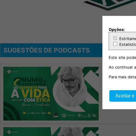
Opções:
Estritam
Estatísti
SUGESTÕES DE PODCASTS
Este site pode
Ao continuar a
Para mais det
Podcast 
Aceitar e
T