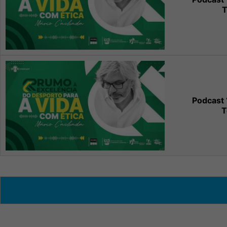
T
Podcast 
T