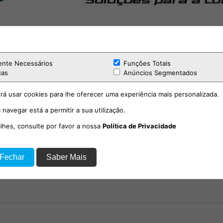
ente Necessários
Funções Totais
cas
Anúncios Segmentados
rá usar cookies para lhe oferecer uma experiência mais personalizada.
 navegar está a permitir a sua utilização.
alhes, consulte por favor a nossa
Política de Privacidade
“Rumo à Excelência“ 5ª
Desporto
 Fechar
Saber Mais
emporada EP. 9