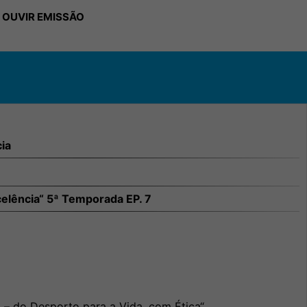
 OUVIR EMISSÃO
ia
elência“ 5ª Temporada EP. 7
– do Desporto para a Vida, com Ética“.