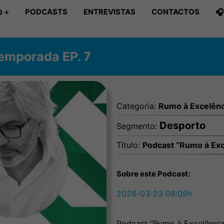
PODCASTS
ENTREVISTAS
CONTACTOS

 +
emporada EP. 7
Categoria:
Rumo à Excelênc
Desporto
Segmento:
Título:
Podcast “Rumo à Exc
Sobre este Podcast:
2026-03-23 08:09h
Podcast “Rumo à Excelência 