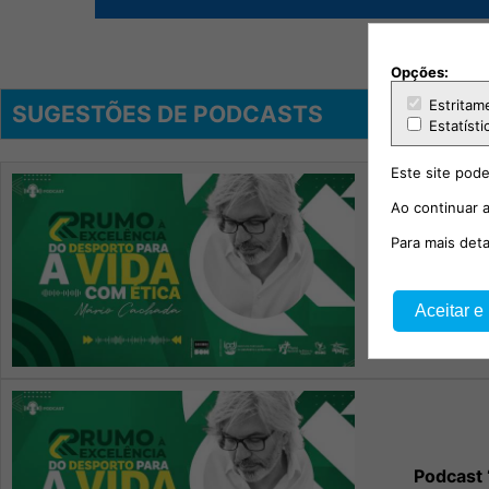
Opções:
Estritam
SUGESTÕES DE PODCASTS
Estatísti
Este site pode
Ao continuar a
Para mais det
Podcast 
T
Aceitar e
Podcast 