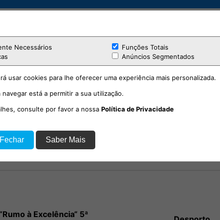
ente Necessários
Funções Totais
cas
Anúncios Segmentados
rá usar cookies para lhe oferecer uma experiência mais personalizada.
 navegar está a permitir a sua utilização.
alhes, consulte por favor a nossa
Política de Privacidade
“Rumo à Excelência“ 5ª
Desporto
emporada EP. 9
 Fechar
Saber Mais
“Rumo à Excelência“ 5ª
Desporto