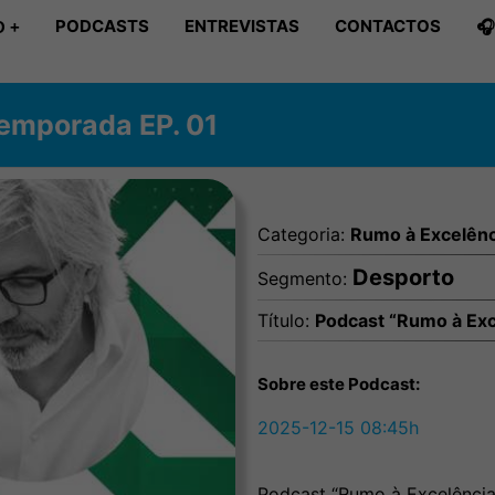
PODCASTS
ENTREVISTAS
CONTACTOS

 +
Temporada EP. 01
Categoria:
Rumo à Excelênc
Desporto
Segmento:
Título:
Podcast “Rumo à Exc
Sobre este Podcast:
2025-12-15 08:45h
Podcast “Rumo à Excelência 