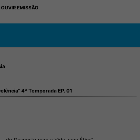
 OUVIR EMISSÃO
ia
elência“ 4ª Temporada EP. 01
– do Desporto para a Vida, com Ética“.