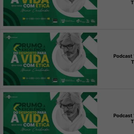
T
Podcast 
T
Podcast 
T