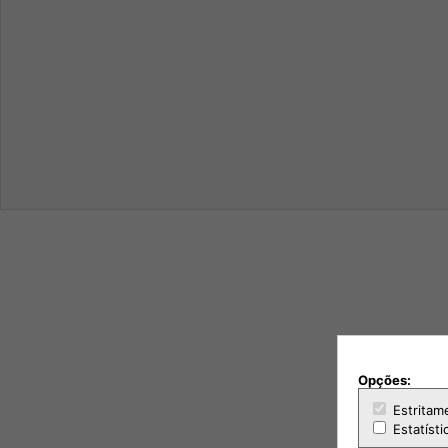
Opções:
Estritam
Estatísti