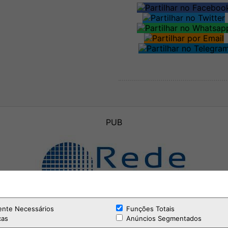
PUB
ente Necessários
Funções Totais
cas
Anúncios Segmentados