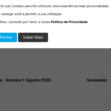
rá usar cookies para lhe oferecer uma experiência mais personalizada.
 navegar está a permitir a sua utilização.
alhes, consulte por favor a nossa
Política de Privacidade
 Fechar
Saber Mais
io com o social-democrata,
Sociedade
el Poiares Maduro.
a - Semana 1 Agosto 2026
Sociedade