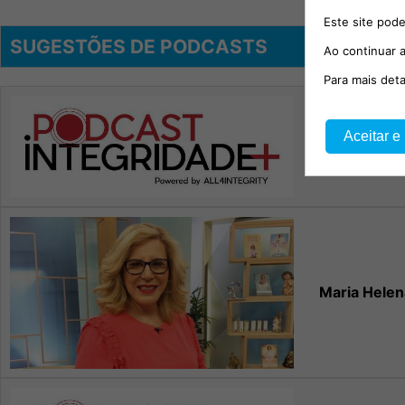
Este site pode
SUGESTÕES DE PODCASTS
Ao continuar a
Para mais det
Aceitar e
114.º episód
Migu
Maria Helen