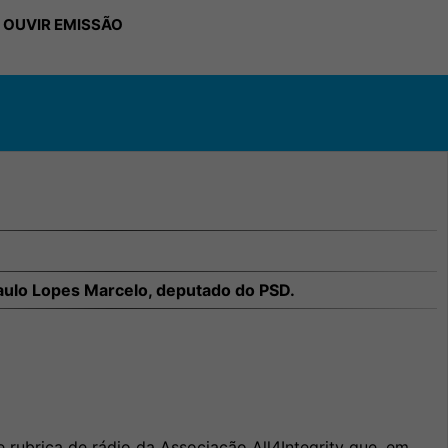
 OUVIR EMISSÃO
aulo Lopes Marcelo, deputado do PSD.
 rubrica de rádio da Associação All4Integrity que, em