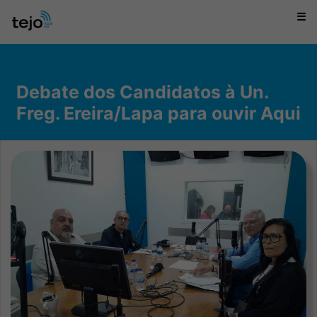
☰
Debate dos Candidatos à Un.
Freg. Ereira/Lapa para ouvir Aqui