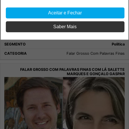
Aceitar e Fechar
Saber Mais
Falar Grosso com Palavras Finas com Lá Salette Marques e
Gonçalo Gaspar
Política
Falar Grosso Com Palavras Finas