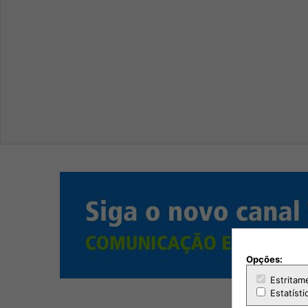
Opções:
Estritam
Estatísti