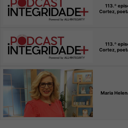
113.º epi
Cortez, poet
113.º epi
Cortez, poet
Maria Hele