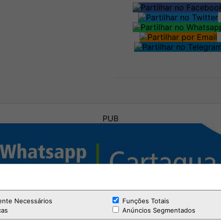
PUB
ente Necessários
Funções Totais
cas
Anúncios Segmentados