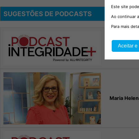
Este site pode
SUGESTÕES DE PODCASTS
Ao continuar a
Para mais det
114.º episód
Aceitar e
Migu
Maria Helen