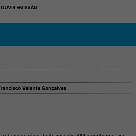
 OUVIR EMISSÃO
Francisco Valente Gonçalves
 rubrica de rádio da Associação All4Integrity que, em