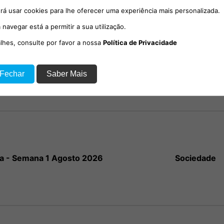
rá usar cookies para lhe oferecer uma experiência mais personalizada.
 navegar está a permitir a sua utilização.
alhes, consulte por favor a nossa
Política de Privacidade
io com o social-democrata,
 Fechar
Saber Mais
Sociedade
el Poiares Maduro.
a - Semana 1 Agosto 2026
Sociedade