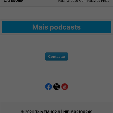
Falar Grosso Com Palavras Finas
Mais podcasts
Contactar
© 2026
Tejo FM 102.9 | NIF:
502100249