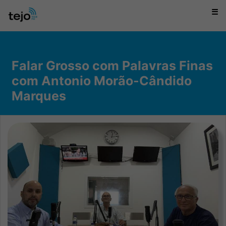
☰
Falar Grosso com Palavras Finas
com Antonio Morão-Cândido
Marques