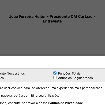
João Ferreira Heitor - Presidente CM Cartaxo -
Entrevista
ente Necessários
Funções Totais
cas
Anúncios Segmentados
rá usar cookies para lhe oferecer uma experiência mais personalizada.
Valada: Comemorações Solenes do 52.º Aniversário
 navegar está a permitir a sua utilização.
do 25 de Abril
alhes, consulte por favor a nossa
Política de Privacidade