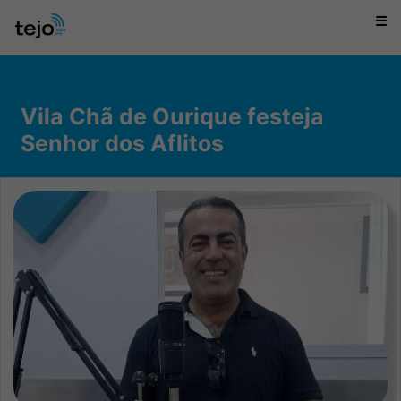
☰
Vila Chã de Ourique festeja
Senhor dos Aflitos