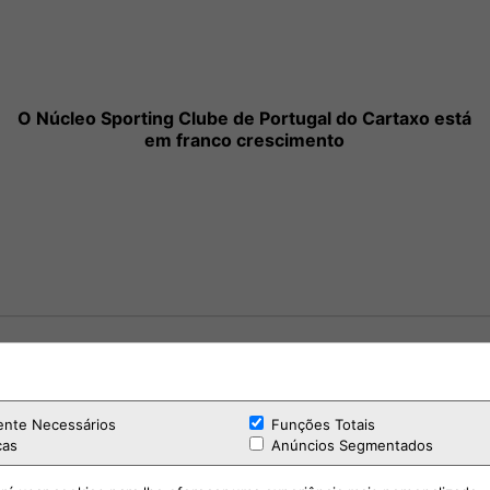
O Núcleo Sporting Clube de Portugal do Cartaxo está
em franco crescimento
ente Necessários
Funções Totais
cas
Anúncios Segmentados