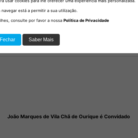
rá usar cookies para lhe oferecer uma experiência mais personalizada.
Entrevista: Com Vasco Costa
 navegar está a permitir a sua utilização.
alhes, consulte por favor a nossa
Política de Privacidade
 Fechar
Saber Mais
João Marques de Vila Chã de Ourique é Convidado