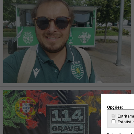
Opções:
Estritam
Estatísti