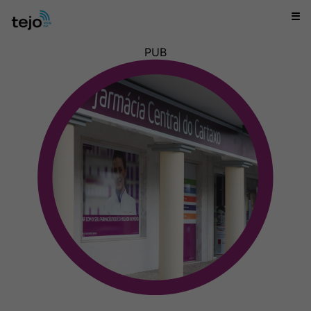
☰
PUB