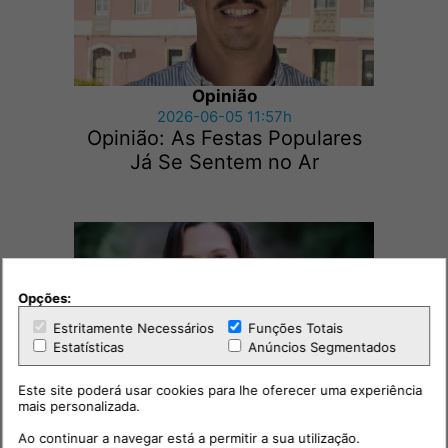
Opinião
2026-06-05 11:57h
Opinião: As Festas Populares
Já Se Sentem no Ar
Opções:
Estritamente Necessários
Funções Totais
Estatísticas
Anúncios Segmentados
Este site poderá usar cookies para lhe oferecer uma experiência
Opinião
mais personalizada.
2026-06-02 00:11h
Opinião: Rita Seara, Fundadora
Ao continuar a navegar está a permitir a sua utilização.