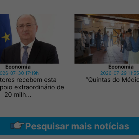
Economia
Economia
026-07-30 17:19h
2026-07-29 11:5
ltores recebem esta
“Quintas do Médio
oio extraordinário de
20 milh...
Pesquisar mais notícias