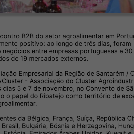
ontro B2B do setor agroalimentar em Portug
nte positivo: ao longo de três dias, foram
de negócios entre empresas portuguesas e 30
ndos de 19 mercados externos.
iação Empresarial da Região de Santarém / 
vCluster - Associação do Cluster Agroindustr
s dias 5 e 7 de novembro, no Convento de S
o o papel do Ribatejo como território de exc
groalimentar.
ntes da Bélgica, França, Suíça, República C
Brasil, Bulgária, Bósnia e Herzegovina, Hung
 Estónia, Emirados Árabes Unidos, Kuwait e 