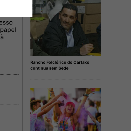
do um
esso
 papel
 à
Rancho Folclórico do Cartaxo
continua sem Sede