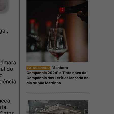
al,
Câmara
“Senhora
ial do
PATROCINADO
Companhia 2024” o Tinto novo da
ão
Companhia das Lezírias lançado no
elência
dia de São Martinho
heca,
ria,
Qatar,