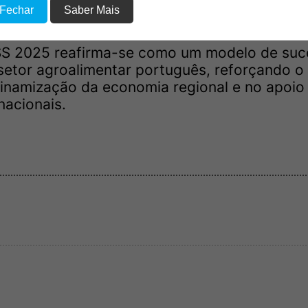
que incluiu uma sessão de fado, proporcionan
 Fechar
Saber Mais
da cultura ribatejana.
S 2025 reafirma-se como um modelo de suc
setor agroalimentar português, reforçando o
inamização da economia regional e no apoio
nacionais.