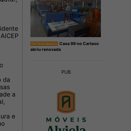
idente
a AICEP
Casa 99 no Cartaxo
PATROCINADO
abriu renovada
“o
PUB
o da
esas
dade a
l,
tura e
mo