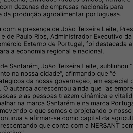
e com dezenas de empresas nacionais para
e da produção agroalimentar portuguesa.
 com a presença de João Teixeira Leite, Pres
e de Paulo Rios, Administrador Executivo d
omércio Externo de Portugal, foi destacada a
ara a economia regional e nacional.
e Santarém, João Teixeira Leite, sublinhou 
to na nossa cidade”, afirmando que “é
ratégicos da nossa governação, em especial 
. O autarca acrescentou ainda que “as empr
soas e as pessoas trazem dinâmica e vitali
balhar na marca Santarém e na marca Portuga
omovendo o que somos e projetando o nosso
continua a afirmar-se como capital da agricul
 acrescentando que conta com a NERSANT co
bjetivo”.