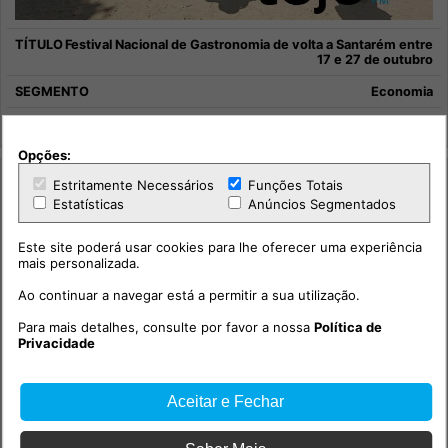
Festival Nacional de Gastronomia de volta a Santarém entre
17 e 27 de outubro
Economia
Região em Notícia
Opções:
Estritamente Necessários
Funções Totais
Estatísticas
Anúncios Segmentados
Este site poderá usar cookies para lhe oferecer uma experiência
mais personalizada.
Ao continuar a navegar está a permitir a sua utilização.
Para mais detalhes, consulte por favor a nossa
Política de
Privacidade
Aceitar e Fechar
Santarém já tem um Wine Bar