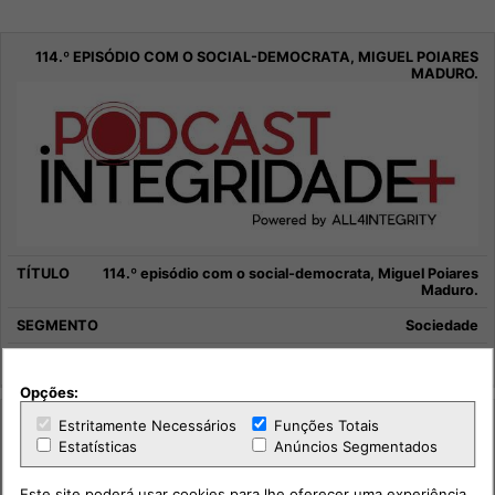
114.º episódio com o social-democrata, Miguel Poiares
Maduro.
Sociedade
Integridade +
Opções:
Estritamente Necessários
Funções Totais
Estatísticas
Anúncios Segmentados
Este site poderá usar cookies para lhe oferecer uma experiência