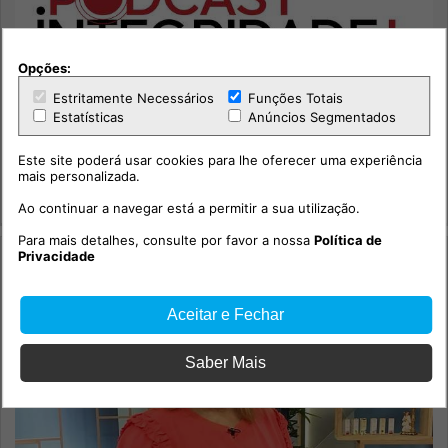
Opções:
Estritamente Necessários
Funções Totais
Estatísticas
Anúncios Segmentados
114.º episódio com o social-democrata, Miguel Poiares
Maduro.
Este site poderá usar cookies para lhe oferecer uma experiência
Sociedade
mais personalizada.
Integridade +
Ao continuar a navegar está a permitir a sua utilização.
Para mais detalhes, consulte por favor a nossa
Política de
Privacidade
Aceitar e Fechar
Saber Mais