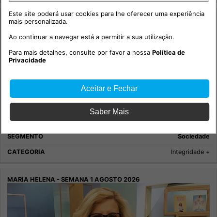
Este site poderá usar cookies para lhe oferecer uma experiência
mais personalizada.
Ao continuar a navegar está a permitir a sua utilização.
Para mais detalhes, consulte por favor a nossa
Política de
Privacidade
Aceitar e Fechar
Saber Mais
114.º episódio com o social-democrata, Miguel Poiares
Maduro.
Sociedade
Integridade +