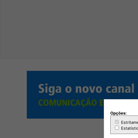
Opções:
Estritam
Estatísti