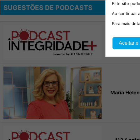
Este site pode
SUGESTÕES DE PODCASTS
Ao continuar a
Para mais det
114.º episód
Aceitar e
Migu
Maria Helen