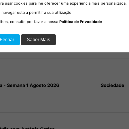
rá usar cookies para lhe oferecer uma experiência mais personalizada.
 navegar está a permitir a sua utilização.
alhes, consulte por favor a nossa
Política de Privacidade
io com o social-democrata,
Sociedade
 Fechar
Saber Mais
el Poiares Maduro.
a - Semana 1 Agosto 2026
Sociedade