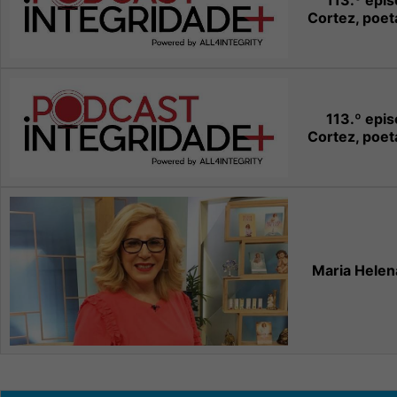
113.º epi
Cortez, poet
113.º epi
Cortez, poet
Maria Hele