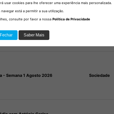
rá usar cookies para lhe oferecer uma experiência mais personalizada.
 navegar está a permitir a sua utilização.
alhes, consulte por favor a nossa
Política de Privacidade
io com o social-democrata,
Sociedade
 Fechar
Saber Mais
el Poiares Maduro.
a - Semana 1 Agosto 2026
Sociedade