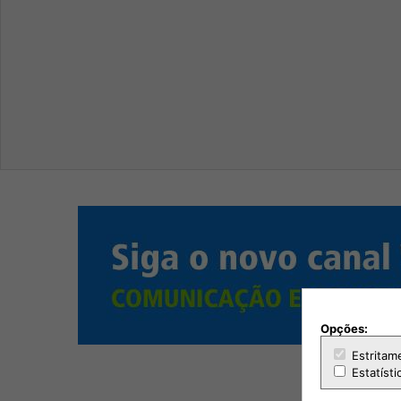
Opções:
Estritam
Estatísti