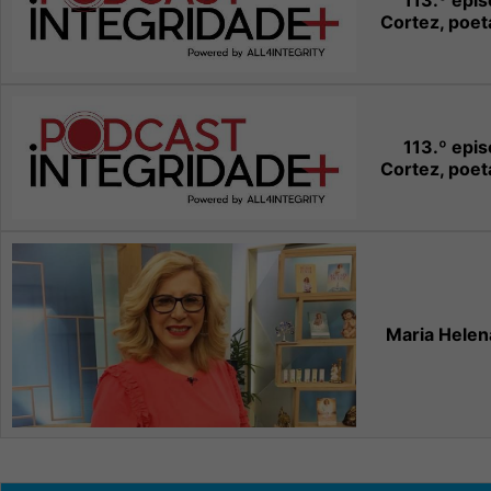
113.º epi
Cortez, poet
113.º epi
Cortez, poet
Maria Hele