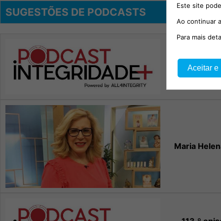
Este site pode
SUGESTÕES DE PODCASTS
Ao continuar a
Para mais det
114.º episód
Aceitar e
Migu
Maria Helen