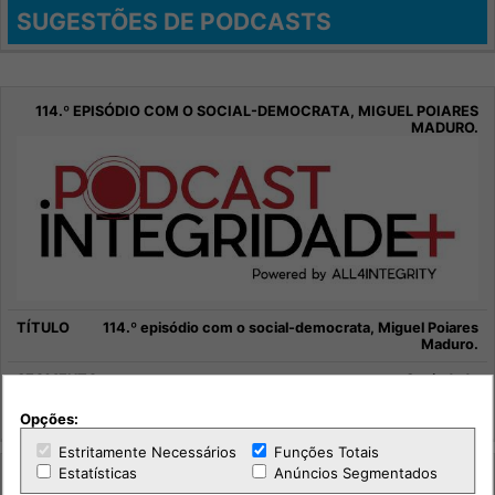
SUGESTÕES DE PODCASTS
114.º episódio com o social-democrata, Miguel Poiares
Maduro.
Sociedade
Integridade +
Opções:
Estritamente Necessários
Funções Totais
Estatísticas
Anúncios Segmentados