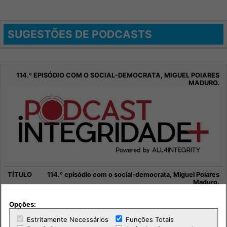
SUGESTÕES DE PODCASTS
114.º episódio com o social-democrata, Miguel Poiares
Maduro.
Sociedade
Opções:
Integridade +
Estritamente Necessários
Funções Totais