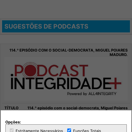
SUGESTÕES DE PODCASTS
114.º episódio com o social-democrata, Miguel Poiares
Maduro.
Opções:
Sociedade
Estritamente Necessários
Funções Totais
Integridade +