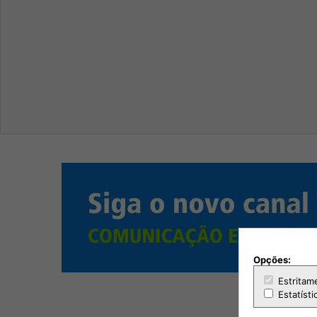
Opções:
Estritam
Estatísti