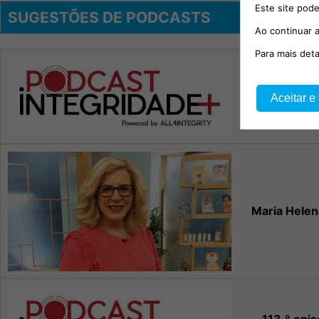
Este site pode
SUGESTÕES DE PODCASTS
Ao continuar a
Para mais det
114.º episód
Aceitar e
Migu
Maria Helen