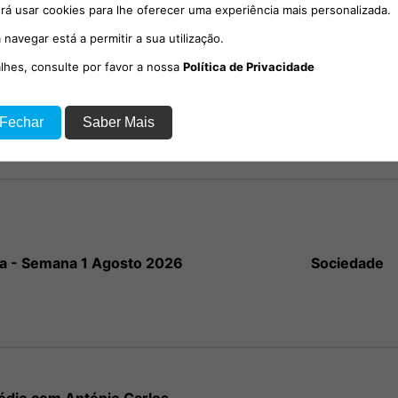
rá usar cookies para lhe oferecer uma experiência mais personalizada.
 navegar está a permitir a sua utilização.
alhes, consulte por favor a nossa
Política de Privacidade
io com o social-democrata,
Sociedade
 Fechar
Saber Mais
el Poiares Maduro.
a - Semana 1 Agosto 2026
Sociedade