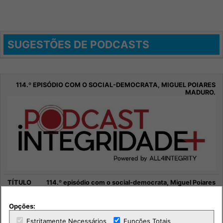
SUGESTÕES DE PODCASTS
114.º episódio com o social-democrata, Miguel Poiares
Maduro.
Opções:
Sociedade
Estritamente Necessários
Funções Totais
Integridade +