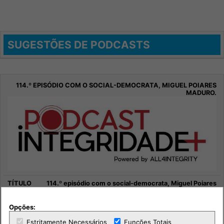
SUGESTÕES DE PODCASTS
114.º episódio com o social-democrata, Miguel Poiares
Maduro.
Opções:
Sociedade
Estritamente Necessários
Funções Totais
Integridade +