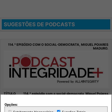
SUGESTÕES DE PODCASTS
114.º episódio com o social-democrata, Miguel Poiares
Maduro.
Opções:
Sociedade