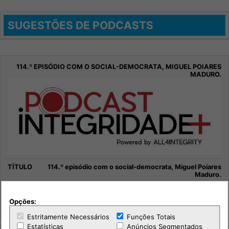
SUGESTÕES DE PODCASTS
114.º episódio com o social-democrata, Miguel Poiares
Maduro.
Sociedade
Opções:
Integridade +
Estritamente Necessários
Funções Totais
Estatísticas
Anúncios Segmentados