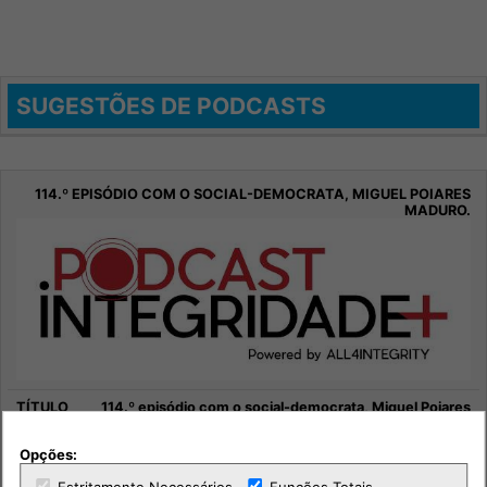
SUGESTÕES DE PODCASTS
114.º episódio com o social-democrata, Miguel Poiares
Maduro.
Opções:
Sociedade