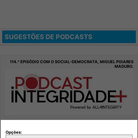
SUGESTÕES DE PODCASTS
114.º episódio com o social-democrata, Miguel Poiares
Maduro.
Opções:
Sociedade