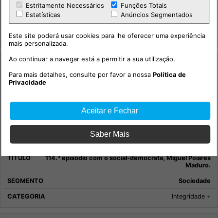
Maria Helena - Semana 2 Agosto 2026
Estritamente Necessários
Funções Totais
Estatísticas
Anúncios Segmentados
Sociedade
Horóscopo
Este site poderá usar cookies para lhe oferecer uma experiência
mais personalizada.
Ao continuar a navegar está a permitir a sua utilização.
Para mais detalhes, consulte por favor a nossa
Política de
Privacidade
Aceitar e Fechar
Saber Mais
114.º episódio com o social-democrata, Miguel Poiares
Maduro.
Sociedade
Integridade +