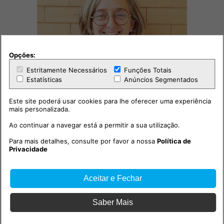
Opções:
Estritamente Necessários
Funções Totais
Economia
Estatísticas
Anúncios Segmentados
2024-12-31 12:00h
Balanço Festa do Vinho no
Este site poderá usar cookies para lhe oferecer uma experiência
Cartaxo 2024
mais personalizada.
Ao continuar a navegar está a permitir a sua utilização.
Para mais detalhes, consulte por favor a nossa
Política de
Privacidade
Aceitar e Fechar
Saber Mais
Economia
2024-12-31 10:34h