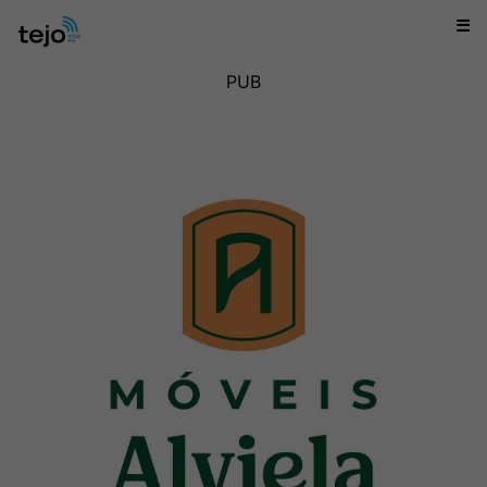
☰
PUB