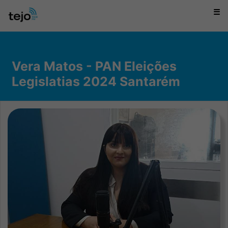
☰
Vera Matos - PAN Eleições
Legislatias 2024 Santarém