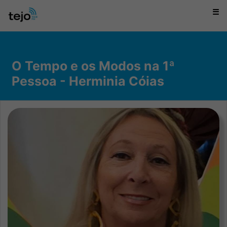
☰
O Tempo e os Modos na 1ª
Pessoa - Herminia Cóias