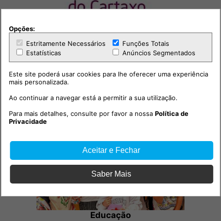
Opções:
Estritamente Necessários
Funções Totais
Estatísticas
Anúncios Segmentados
Este site poderá usar cookies para lhe oferecer uma experiência
mais personalizada.
Outras notícias
Ao continuar a navegar está a permitir a sua utilização.
Para mais detalhes, consulte por favor a nossa
Política de
Privacidade
Aceitar e Fechar
Saber Mais
Educação