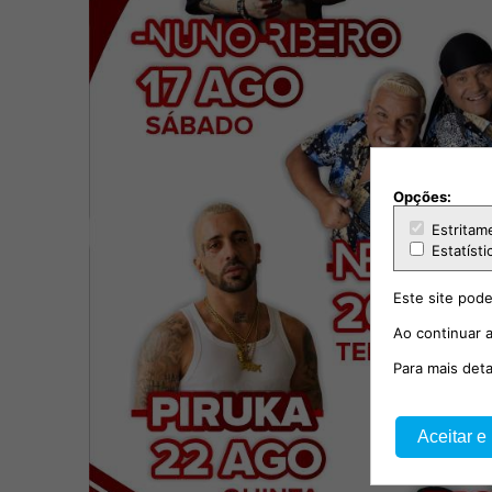
Opções:
Estritam
Estatísti
Este site pode
Ao continuar a
Para mais det
Aceitar e