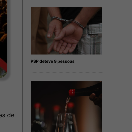
PSP deteve 9 pessoas
es de