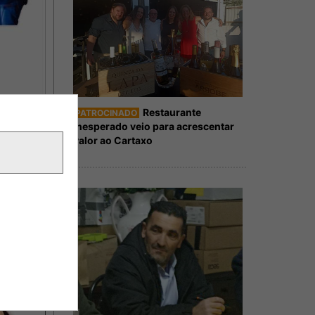
Restaurante
PATROCINADO
Inesperado veio para acrescentar
valor ao Cartaxo