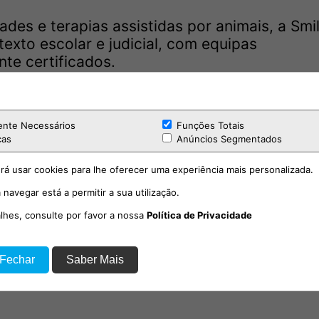
ades e terapias assistidas por animais, a Sm
texto escolar e judicial, com equipas
nte certificados.
cão a sair do CROAS e a integrar uma equipa
ente Necessários
Funções Totais
cas
Anúncios Segmentados
rá usar cookies para lhe oferecer uma experiência mais personalizada.
 navegar está a permitir a sua utilização.
alhes, consulte por favor a nossa
Política de Privacidade
 Fechar
Saber Mais