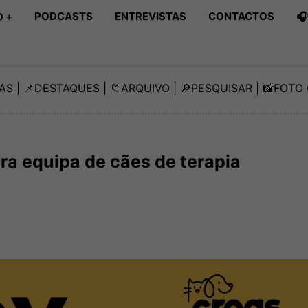
PODCASTS
ENTREVISTAS
CONTACTOS

 +
AS
| 📌
DESTAQUES
| 📁
ARQUIVO
| 🔎
PESQUISAR
| 📸
FOTO 
a equipa de cães de terapia