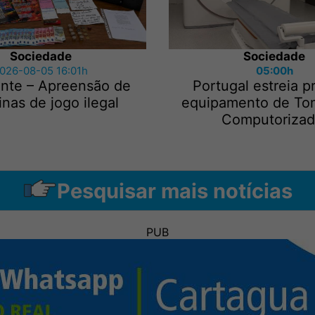
Sociedade
Sociedade
026-08-05 16:01h
05:00h
nte – Apreensão de
Portugal estreia p
nas de jogo ilegal
equipamento de To
Computorizad.
Pesquisar mais notícias
PUB