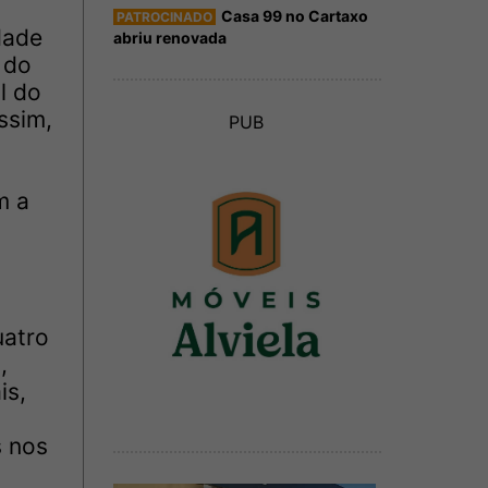
Casa 99 no Cartaxo
PATROCINADO
dade
abriu renovada
 do
l do
ssim,
PUB
m a
uatro
,
is,
s nos