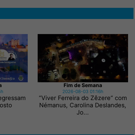
a
Fim de Semana
5h
2026-08-03 01:16h
regressam
“Viver Ferreira do Zêzere“ com
gosto
Némanus, Carolina Deslandes,
Jo...