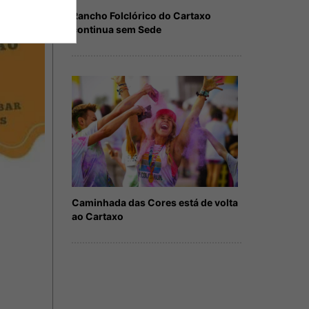
Rancho Folclórico do Cartaxo
continua sem Sede
Caminhada das Cores está de volta
ao Cartaxo