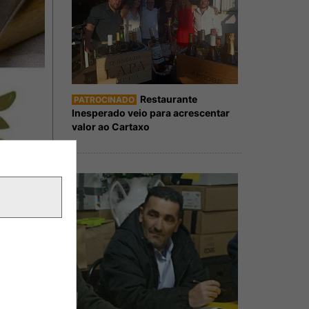
Restaurante
PATROCINADO
Inesperado veio para acrescentar
valor ao Cartaxo