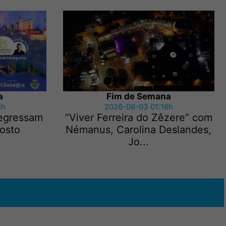
a
Fim de Semana
5h
2026-08-03 01:16h
regressam
“Viver Ferreira do Zêzere“ com
gosto
Némanus, Carolina Deslandes,
Jo...