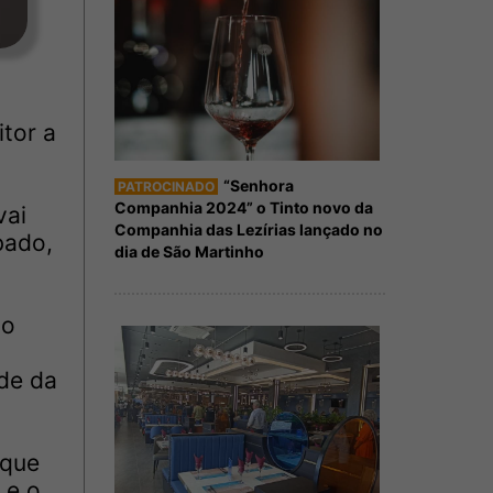
itor a
“Senhora
PATROCINADO
Companhia 2024” o Tinto novo da
vai
Companhia das Lezírias lançado no
bado,
dia de São Martinho
do
ade da
 que
 e o