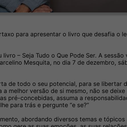
rtaxo para apresentar o livro que desafia o le
 livro – Seja Tudo o Que Pode Ser. A sessão 
Marcelino Mesquita, no dia 7 de dezembro, sá
ta de todo o seu potencial, para se libertar 
a a melhor versão de si mesmo, não se deixe
eias pré-concebidas, assuma a responsabilid
lhe para trás e pergunte “e se?”
imento, abordando diversos temas e tópicos
omo gere as suas emoções, as suas relações