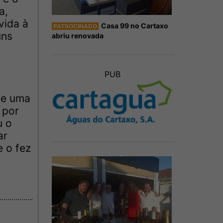
a,
vida à
Casa 99 no Cartaxo
PATROCINADO
uns
abriu renovada
PUB
de uma
 por
u o
ar
 o fez