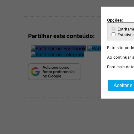
Opções:
Estritam
Estatísti
Partilhar este conteúdo:
Este site pode
Ao continuar a
Para mais det
Aceitar e