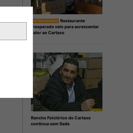
Restaurante
PATROCINADO
Inesperado veio para acrescentar
valor ao Cartaxo
Rancho Folclórico do Cartaxo
continua sem Sede